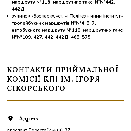
маршруту №118, маршрутних таксі №№442, 
442Д
; 
зупинок «Зоопарк», «ст. м. Політехнічний інститут
» 
тролейбусних маршрутів №№4, 5, 7, 
автобусного маршруту №118,
 маршрутних таксі 
№№189, 427, 442, 442Д, 465, 575
.
КОНТАКТИ ПРИЙМАЛЬНОЇ
КОМІСІЇ КПІ ІМ. ІГОРЯ
СІКОРСЬКОГО
Адреса
location_on
проспект Берестейський, 37