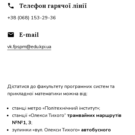
Телефон гарячої лінії
phone
+38 (068) 153-29-36
E-mail
email
vk.fpspm@edu.kpi.ua
Дістатися до факультету програмних систем та 
прикладної математики можна від:
станці метро «Політехнічний інститут»;
станції «Олекси Тихого”
 трамвайних маршрутів 
№№1, 3
;
зупинки «вул. Олекси Тихого» 
автобусного 