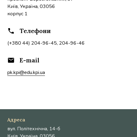
Київ, Україна, 03056
корпус 1
Телефони
phone
(+380 44) 204-96-45, 204-96-46
E-mail
email
pk.kpi@edu.kpi.ua
Адреса
вул. Політехнічна, 14-б
Київ, Україна, 03056