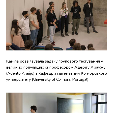
Каміла розв'язувала задачу групового тестування у
великих популяціях із професором Адеріту Араужу
(Adérito Araújo) з кафедри математики Коїмбрського
університету (University of Coimbra, Portugal)